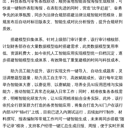
出，科技条线与零售条线联动，顺势落地智能喜报海报生成模块，可
快速一键制作表彰海报，在表彰先进的同时，营造“比学赶超”、奋勇
争先的浓厚氛围，同步为法律合规部搭建法律法规智能对照模块，新
规发布后自动对标旧版条文、智能生成对比分析报告，提升合规研判
质效。
搭建模型归集体系。针对上级部门审计要求，该行审计稽核部、
计划财务部存在大量数据模型临时搭建需求，此类数据模型复用率
低、资源耗费大，如今依托人工智能应用实现模型统一归档沉淀，逐
步搭建智能模型生成体系，有效降低了重复建模的时间与科技成本。
助力员工能力提升。该行实现文件一键导入、自动生成题库，灵
活调整题型题量，助力员工自主学习、高效赋能成长。该行每年定期
举办智能体大赛，以赛促用、以赛赋能，培养全员AI应用思维与实操
能力，推动智能工具常态化融入日常工作；同时，精准收集各条线需
求，明晰智能化研发方向，让AI应用精准贴合业务实际。此外，该行
依托全行群策群力打造的各类智能应用，将集合打造为AI门户在该行
内部APP“锦e行”上线，目前已进入内测试运行，后续如PPT制作、材
料撰写、报表编制等常规工作均可一键智能生成，未来将同步搭载“随
手记录”模块，支持客户经理一键汇总生成日报、周报，便于实时开展