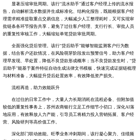
显著压缩审批周期。该行“流水助手”通过客户经理上传的流水报
告，自动解析流水数据并生成标准化、结构化报告，既能根据客户经
理需求精准提取重点交易信息，大幅减少人工整理耗时，又可实现审
批链条各环节报告共享，避免了过往客户经理、支行行长、审批人员
的重复性审核工作，大幅缩短单笔贷款审批周期。
全面强化贷后管理。该行“贷后助手”能够智能监测客户行为数
据，结合客户还款情况，在风险萌芽阶段发出预警信号，助力客户经
理早发现、早处置，降低不良贷款形成概率；当不良贷款发生时，“贷
后助手”能基于案件特征自动生成法律文书模板，快速完成证据链梳理
与材料准备，大幅提升贷后处置效率，有效降低资产损失。
流程再造，助力效能跃升
在过往的日常工作中，大量人力长期消耗在流程必备、但附加值
较低的重复性事务上，苏州农商银行立足工作细节小切口，深化AI落
地应用，有效释放人力产能，引导员工将精力投入营销拓展、客户经
营、风险研判等高价值工作。
深化部门联动效能。旺季业务冲刺期间，该行凝心聚力、佳绩频