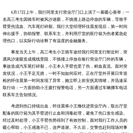
6月17日上午，
我行
同里支行营业厅门口上演了一幕暖心善举：一
名高三
考生
因骑车时被风沙迷眼，不慎撞上路边停放的车辆，导致手
臂受伤流血、汽车尾灯碎裂。
我
行大堂经理怀佳晨发现后，第一时间
伸出援手，协助报警、联系车主，并利用厅堂的医疗箱为伤者紧急处
理伤口，以实际行动诠释了有温度的金融服务。
事发当天上午，高三
考生
小王骑车途经
我行
同里支行附近时，突
遇风沙迷眼造成视线受阻，不慎撞上停放在银行营业厅门外的车辆，
事故造成汽车尾灯碎裂，小王本人手臂也受了伤，鲜血直流。面对突
发状况，小王手足无措，一时不知如何应对。正在厅堂外开展日常巡
检的怀佳晨第一时间发现了异常，她立即上前安抚其情绪，并迅速采
取行动：一方面协助小王拨打报警电话，另一方面通过车辆挪车电话
联系车主告知情况。
考虑到伤口持续出血，怀佳晨将小王搀扶进营业厅内，取出厅堂
配备的医疗箱为其手臂进行止血和消毒处理，避免了伤口发生感染。
经过及时处理，小王手臂伤势得到了有效控制，面对
我行
工作人员的
暖心帮助，小王感激不已，连声道谢。不久后，交警也赶到现场对事