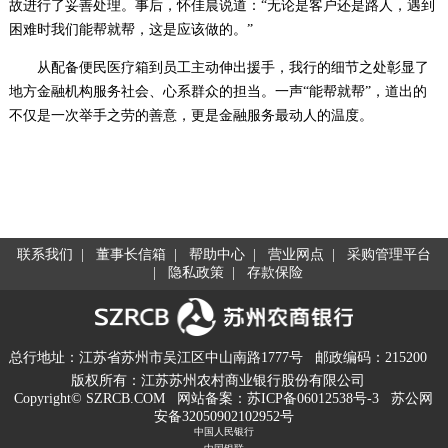
故进行了妥善处理。事后，怀佳晨说道：“无论是客户还是路人，遇到
困难时我们能帮就帮，这是应该做的。”
从配备便民医疗箱到员工主动伸出援手，
我行
的细节之处彰显了
地方金融机构服务社会、心系群众的担当。一声“能帮就帮”，道出的
不仅是一次举手之劳的善意，更是金融服务最动人的温度。
联系我们
|
董事长信箱
|
帮助中心
|
营业网点
|
采购管理平台
|
隐私政策
|
存款保险
总行地址：江苏省苏州市吴江区中山南路1777号
邮政编码：215200
版权所有：江苏苏州农村商业银行股份有限公司
Copyright© SZRCB.COM
网站备案：
苏ICP备06012538号-3
苏公网
安备32050902102952号
中国人民银行